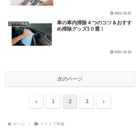
2021.10.22
車の車内掃除４つのコツ＆おすす
ドライブ準備
め掃除グッズ1０選！
2021.10.19
次のページ
前
次
1
2
3
へ
へ
ホーム
ドライブ準備