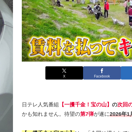
X
Facebook
日テレ人気番組
【一攫千金！宝の山】
の
次回
かも知れません。待望の
第7弾
が遂に
2026年1