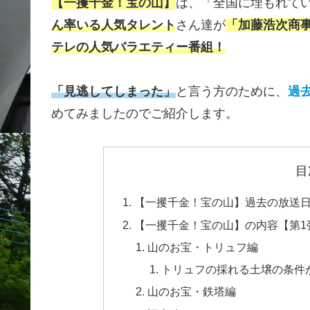
【一攫千金！宝の山】
は、「全国に埋もれて
ん率いる人気タレント
さん達が
「加藤浩次商
テレの人気バラエティー番組！
「見逃してしまった」
と言う方のために、
過
めてみましたのでご紹介します。
目
【一攫千金！宝の山】過去の放送
【一攫千金！宝の山】の内容【第1
山のお宝・トリュフ編
トリュフの採れる土壌の条件
山のお宝・鉄塔編