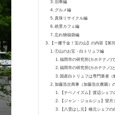
旧車編
グルメ編
真珠リサイクル編
絶景カフェ編
忘れ物福袋編
【一攫千金！宝の山】の内容【第3
①山のお宝・白トリュフ編
福岡市の研究所(カホテクノ)
福岡市の研究所(カホテクノ)
国産白トリュフは専門業者（鯉
加藤浩次商事（加藤浩次農園）
【ナベノイズム】渡辺シェフ
【ジャン・ジョルジュ】望月
【八雲はし元】橋元シェフの