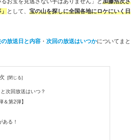
いるお宝を見逃さない手はありません」と
加藤浩次さ
事」
として、
宝の山を探しに全国各地にロケにいく日
去の放送日と
内容
・
次回の放送はいつか
についてまと
次
日と次回放送はいつ？
弾＆第2弾】
がある！