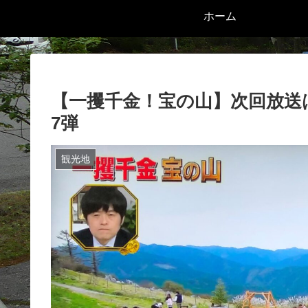
ホーム
【一攫千金！宝の山】次回放送はい
7弾
観光地