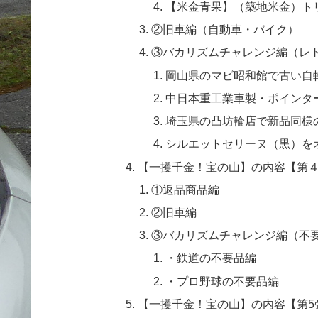
【米金青果】（築地米金）ト
②旧車編（自動車・バイク）
③バカリズムチャレンジ編（レ
岡山県のマビ昭和館で古い自
中日本重工業車製・ポインタ
埼玉県の凸坊輪店で新品同様
シルエットセリーヌ（黒）を
【一攫千金！宝の山】の内容【第
①返品商品編
②旧車編
③バカリズムチャレンジ編（不
・鉄道の不要品編
・プロ野球の不要品編
【一攫千金！宝の山】の内容【第5