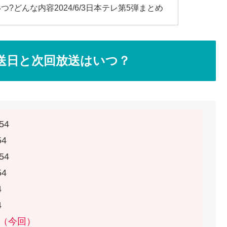
どんな内容2024/6/3日本テレ第5弾まとめ
送日と次回放送はいつ？
:54
54
:54
54
4
4
54（今回）