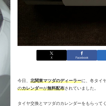
X
Facebook
今日、
北関東マツダのディーラー
に、冬タイ
の
カレンダー
が
無料配布
されていました。
タイヤ交換とマツダのカレンダーをもらってく