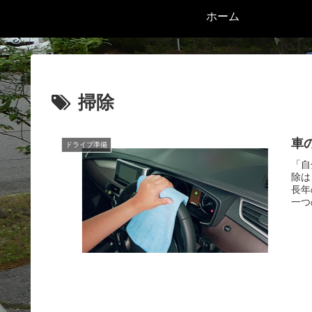
ホーム
掃除
車
ドライブ準備
「自
除は
長年
一つ