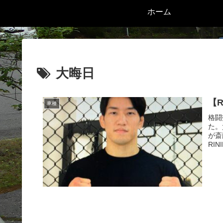
ホーム
大晦日
【
車種
格闘
た。
が斎
RINI